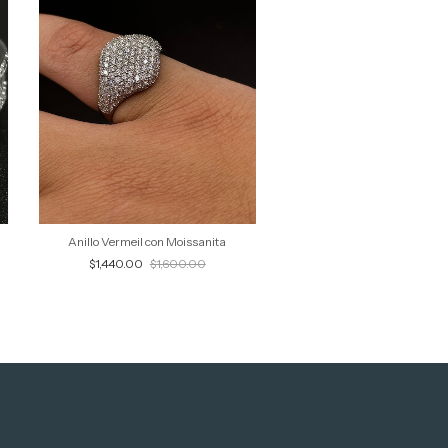
Anillo Vermeil con Moissanita
$1,440.00
$1,600.00