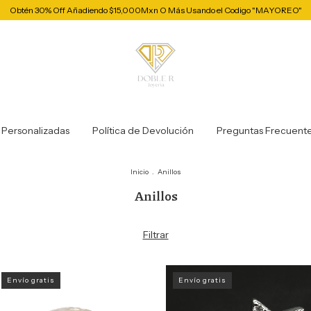
Obtén 30% Off Añadiendo $15,000Mxn O Más Usando el Codigo "MAYOREO"
 Personalizadas
Política de Devolución
Preguntas Frecuent
Inicio
.
Anillos
Anillos
Filtrar
Envío gratis
Envío gratis