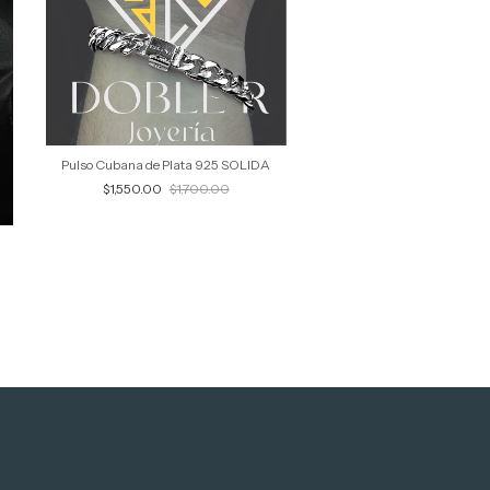
Pulso Cross Tennis con M
$3,650.00
$4,100
Pulso Cubana de Plata 925 SOLIDA
$1,550.00
$1,700.00