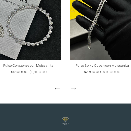
Pulso Corazones con Moissanita.
Pulso Spiky Cuban con Moissanita
$6,100.00
$6,800.00
$2,700.00
$3,000.00