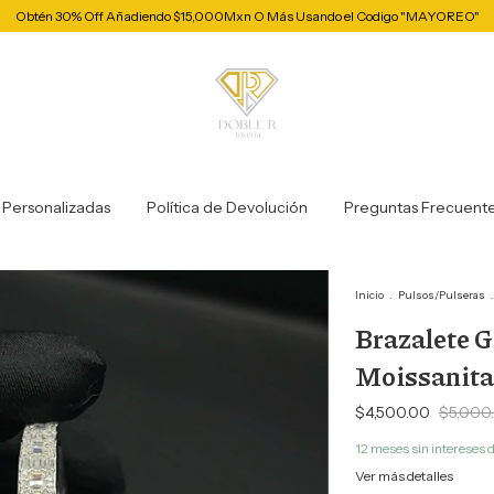
Obtén 30% Off Añadiendo $15,000Mxn O Más Usando el Codigo "MAYOREO"
 Personalizadas
Política de Devolución
Preguntas Frecuent
Inicio
.
Pulsos/Pulseras
.
Brazalete G
Moissanita
$4,500.00
$5,000
12
meses sin intereses 
Ver más detalles