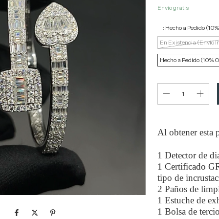
Envío gratis
ﾠ:
Hecho a Pedido (10%
En Existencia (Envío I
Hecho a Pedido (10% O
Al obtener esta p
1 Detector de d
1 Certificado G
tipo de incrustac
2 Paños de limpi
1 Estuche de exh
1 Bolsa de terci