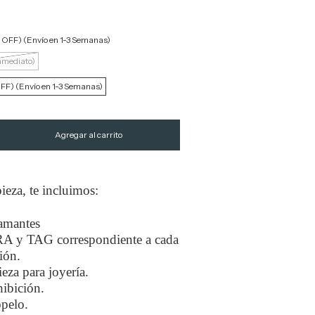
 OFF) (Envío en 1-3 Semanas)
nmediato)
FF) (Envío en 1-3 Semanas)
ieza, te incluimos:
iamantes
RA y TAG correspondiente a cada
ión.
eza para joyería.
ibición.
opelo.