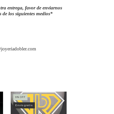
ra entrega, favor de enviarnos
és de los siguientes medios*
joyeriadobler.com
9
%
OFF
11
%
OFF
Envío gratis
Envío gratis