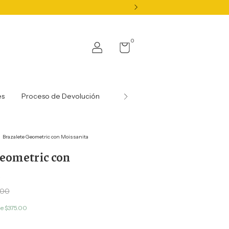
0
es
Proceso de Devolución
Nuestras Gemas y Certificados
Brazalete Geometric con Moissanita
eometric con
.00
de
$375.00