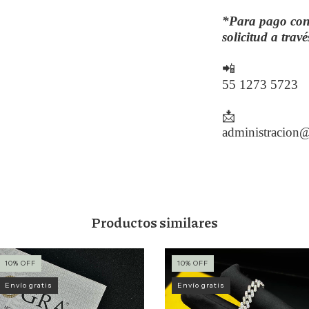
*Para pago cont
solicitud a trav
📲
55 1273 5723
📩
administracion@
Productos similares
10
%
OFF
10
%
OFF
Envío gratis
Envío gratis