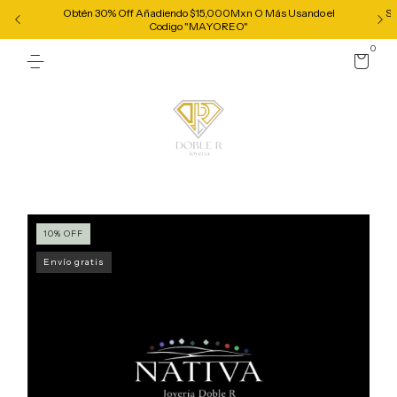
Obtén 30% Off Añadiendo $15,000Mxn O Más Usando el
Se
Codigo "MAYOREO"
0
10
%
OFF
Envío gratis