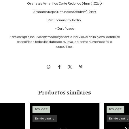
Granates Amarillos Corte Redondo (4mm)(7.2ct)
Granates Rojos Naturales (3x5mm) (4ct).
Recubrimiento: Rodio.
-Certificado
Esta compra incluye certificado/garantia individual de la pieza, donde se
especifican todos los datos de su joya, así como número de folio
específico.
Productos similares
10
%
OFF
10
%
OFF
Envío gratis
Envío gratis