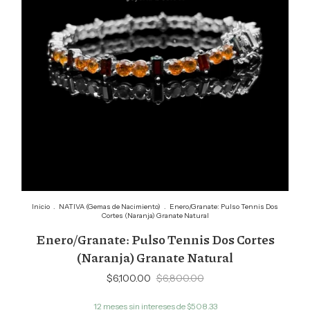
Inicio
.
NATIVA (Gemas de Nacimiento)
.
Enero/Granate: Pulso Tennis Dos
Cortes (Naranja) Granate Natural
Enero/Granate: Pulso Tennis Dos Cortes
(Naranja) Granate Natural
$6,100.00
$6,800.00
12
meses sin intereses de
$508.33