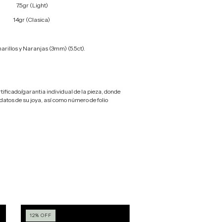
7.5gr (Light)
14gr (Clasica)
rillos y Naranjas (3mm) (5.5ct).
tificado/garantia individual de la pieza, donde
 datos de su joya, así como número de folio
12
%
OFF