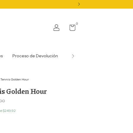
0
es
Proceso de Devolución
Nuestras Gemas y Certificados
 Tennis Golden Hour
is Golden Hour
.00
de
$249.92