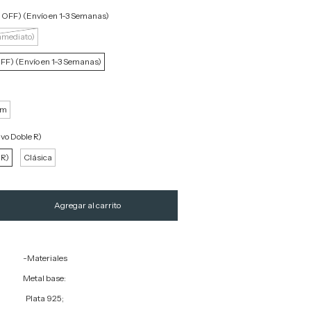
 OFF) (Envío en 1-3 Semanas)
nmediato)
FF) (Envío en 1-3 Semanas)
cm
ivo Doble R)
 R)
Clásica
-Materiales
Metal base:
Plata 925;