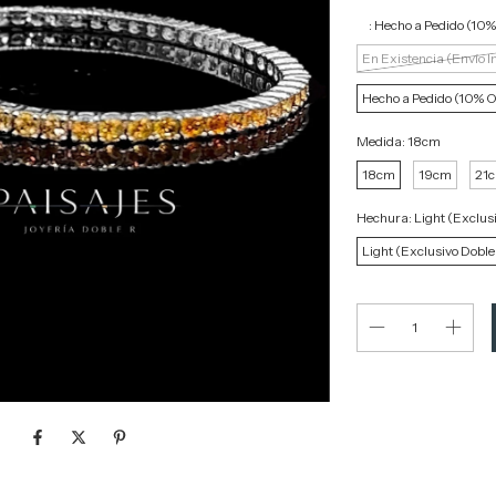
ﾠ:
Hecho a Pedido (10%
En Existencia (Envío I
Hecho a Pedido (10% O
Medida:
18cm
18cm
19cm
21
Hechura:
Light (Exclus
Light (Exclusivo Doble