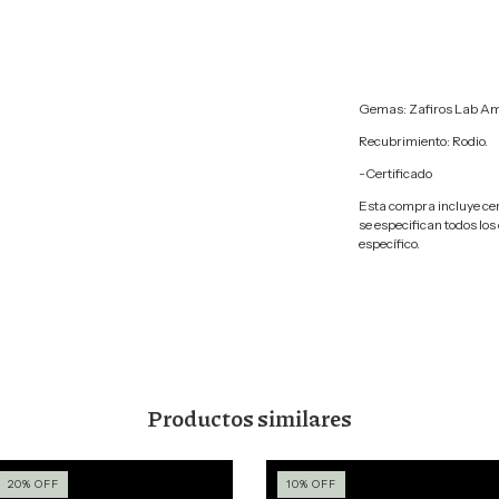
Gemas: Zafiros Lab Ama
Recubrimiento: Rodio.
-Certificado
Esta compra incluye cer
se especifican todos los
específico.
Productos similares
20
%
OFF
10
%
OFF