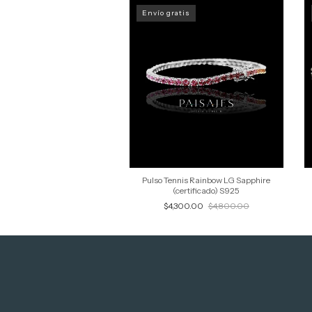
Envío gratis
Pulso Tennis Rainbow LG Sapphire
(certificado) S925
$4,300.00
$4,800.00