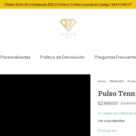
Obtén 30% Off Añadiendo $15,000Mxn O Más Usando el Codigo "MAYOREO"
 Personalizadas
Política de Devolución
Preguntas Frecuent
Inicio
.
PAISAJES
.
Pulso
Pulso Tenn
$2,999.00
$3,400
12
meses sin intereses 
Ver más detalles
Envío gratis